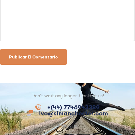
Don’t wait any longer. Contact us!
+(44) 7746943389
Ivo@simanchester.com
Follow us