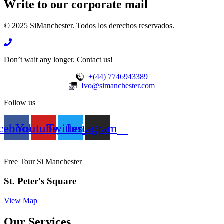
Write to our corporate mail
© 2025 SiManchester. Todos los derechos reservados.
Don’t wait any longer. Contact us!
+(44) 7746943389
Ivo@simanchester.com
Follow us
cebook
Youtube
Twitter
Instagram
Free Tour Si Manchester
St. Peter's Square
View Map
Our Services