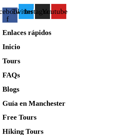
cebook-
Twitter
Instagram
Youtube
f
Enlaces rápidos
Inicio
Tours
FAQs
Blogs
Guía en Manchester
Free Tours
Hiking Tours