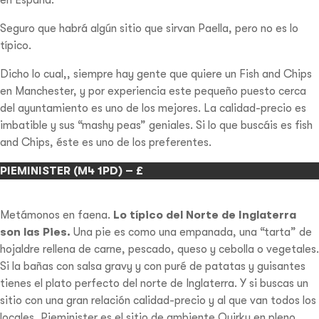
Seguro que habrá algún sitio que sirvan Paella, pero no es lo
típico.
Dicho lo cual,, siempre hay gente que quiere un Fish and Chips
en Manchester, y por experiencia este pequeño puesto cerca
del ayuntamiento es uno de los mejores. La calidad-precio es
imbatible y sus “mashy peas” geniales. Si lo que buscáis es fish
and Chips, éste es uno de los preferentes.
PIEMINISTER (M4 1PD) – £
Metámonos en faena.
Lo típico del Norte de Inglaterra
son las Pies.
Una pie es como una empanada, una “tarta” de
hojaldre rellena de carne, pescado, queso y cebolla o vegetales.
Si la bañas con salsa gravy y con puré de patatas y guisantes
tienes el plato perfecto del norte de Inglaterra. Y si buscas un
sitio con una gran relación calidad-precio y al que van todos los
locales, Pieminister es el sitio de ambiente Quirky en pleno