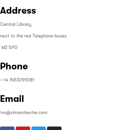
Address
Central Library,
next to the red Telephone boxes
M2 5PD
Phone
+ 4
4 7453299081
Email
I
vo@simanchester.com