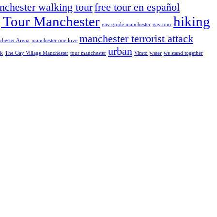
nchester walking tour
free tour en español
 Tour Manchester
hiking
gay guide manchester
gay tour
manchester terrorist attack
hester Arena
manchester one love
urban
kk
The Gay Village Manchester
tour manchester
Vimto
water
we stand together