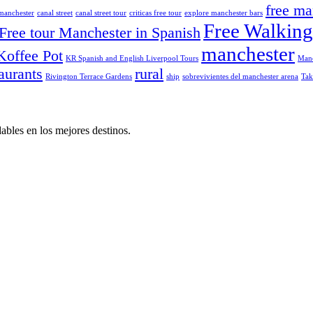
free ma
 manchester
canal street
canal street tour
criticas free tour
explore manchester bars
Free Walking
Free tour Manchester in Spanish
manchester
Koffee Pot
KR Spanish and English Liverpool Tours
Manc
aurants
rural
Rivington Terrace Gardens
ship
sobrevivientes del manchester arena
Ta
bles en los mejores destinos.