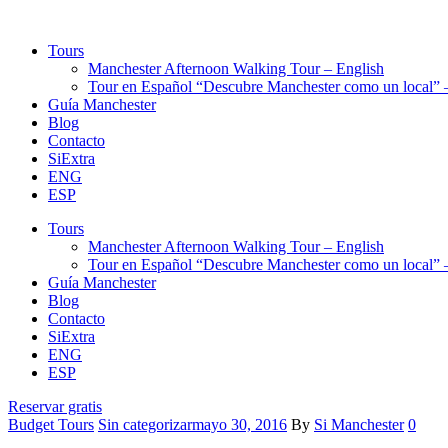
Tours
Manchester Afternoon Walking Tour – English
Tour en Español “Descubre Manchester como un local” –
Guía Manchester
Blog
Contacto
SiExtra
ENG
ESP
Tours
Manchester Afternoon Walking Tour – English
Tour en Español “Descubre Manchester como un local” –
Guía Manchester
Blog
Contacto
SiExtra
ENG
ESP
Reservar gratis
Categories
Budget Tours
Sin categorizar
mayo 30, 2016
By
Si Manchester
0