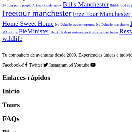
Bill's Manchester
24 hour party people
Ariana Grande
arrow
British food en
freetour manchester
Free Tour Manchester
Home Sweet Home
Ivo Delgado ataque terrorista
Ivo Delgado manchester
PieMinister
Rest
MAnctopia
Platzki
Podcast
restaurantes típicos de manchester
wildlife
Tu compañero de aventuras desde 2009. Experiencias únicas e inolvida
Facebook-f
Twitter
Instagram
Youtube
Enlaces rápidos
Inicio
Tours
FAQs