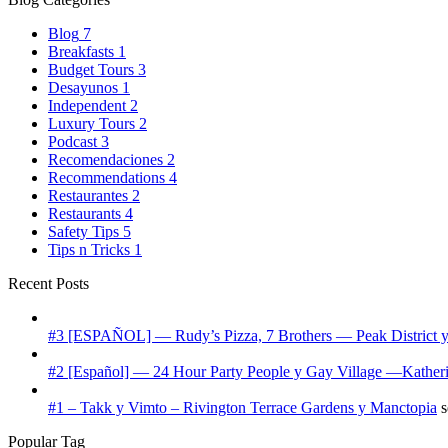
Blog
7
Breakfasts
1
Budget Tours
3
Desayunos
1
Independent
2
Luxury Tours
2
Podcast
3
Recomendaciones
2
Recommendations
4
Restaurantes
2
Restaurants
4
Safety Tips
5
Tips n Tricks
1
Recent Posts
#3 [ESPAÑOL] — Rudy’s Pizza, 7 Brothers — Peak District 
#2 [Español] — 24 Hour Party People y Gay Village —Katheri
#1 – Takk y Vimto – Rivington Terrace Gardens y Manctopia
s
Popular Tag