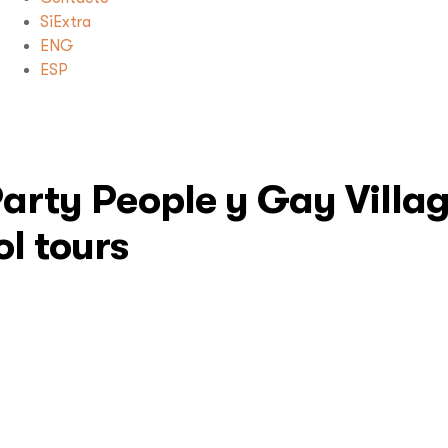
SiExtra
ENG
ESP
Party People y Gay Villa
l tours