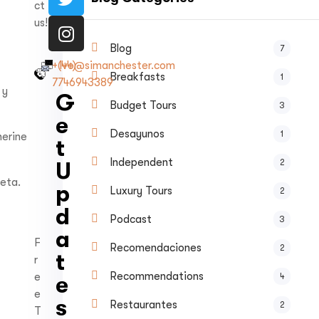
ct
us!
Blog
7
+(44)
Ivo@simanchester.com
Breakfasts
1
7746943389
 y
G
Budget Tours
3
e
Desayunos
1
herine
t
Independent
2
U
eta.
p
Luxury Tours
2
d
Podcast
3
a
F
Recomendaciones
2
t
r
Recommendations
e
4
e
e
s
Restaurantes
2
T