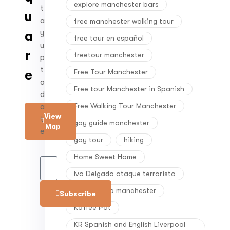
explore manchester bars
t
u
a
free manchester walking tour
y
a
free tour en español
u
r
freetour manchester
p
t
Free Tour Manchester
e
o
Free tour Manchester in Spanish
d
Free Walking Tour Manchester
a
View
t
gay guide manchester
Map
e
gay tour
hiking
Home Sweet Home
Ivo Delgado ataque terrorista
Ivo Delgado manchester
Subscribe
Koffee Pot
KR Spanish and English Liverpool