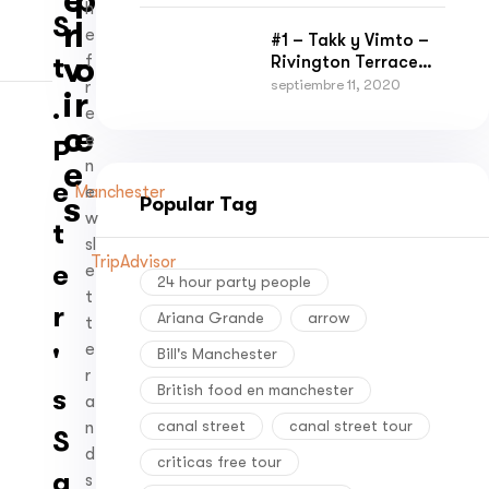
e
p
h
Liverpool tours
S
r
l
e
#1 – Takk y Vimto –
v
o
Rivington Terrace
f
t
Gardens y
septiembre 11, 2020
r
i
r
.
Manctopia
e
c
e
e
P
e
n
e
e
Manchester
s
Popular Tag
w
t
sl
TripAdvisor
e
e
24 hour party people
t
r
Ariana Grande
arrow
t
e
'
Bill's Manchester
r
British food en manchester
s
a
canal street
canal street tour
n
S
d
criticas free tour
q
s