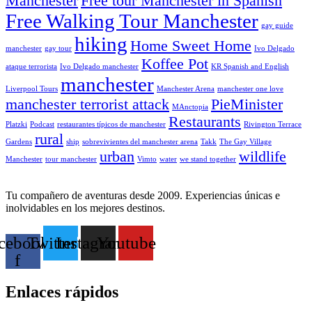
Manchester
Free tour Manchester in Spanish
Free Walking Tour Manchester
gay guide
hiking
Home Sweet Home
manchester
gay tour
Ivo Delgado
Koffee Pot
ataque terrorista
Ivo Delgado manchester
KR Spanish and English
manchester
Liverpool Tours
Manchester Arena
manchester one love
manchester terrorist attack
PieMinister
MAnctopia
Restaurants
Platzki
Podcast
restaurantes típicos de manchester
Rivington Terrace
rural
Gardens
ship
sobrevivientes del manchester arena
Takk
The Gay Village
urban
wildlife
Manchester
tour manchester
Vimto
water
we stand together
Tu compañero de aventuras desde 2009. Experiencias únicas e
inolvidables en los mejores destinos.
cebook-
Twitter
Instagram
Youtube
f
Enlaces rápidos