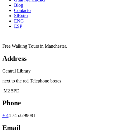
Blog
Contacto
SiExtra
ENG
ESP
Free Walking Tours in Manchester.
Address
Central Library,
next to the red Telephone boxes
M2 5PD
Phone
+ 4
4 7453299081
Email