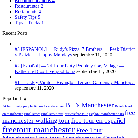
Recommendations
4
Restaurantes
2
Restaurants
4
Safety Tips
5
Tips n Tricks
1
Recent Posts
#3 [ESPAÑOL] — Rudy’s Pizza, 7 Brothers — Peak District
y Platzki — Happy Mondays
septiembre 11, 2020
#2 [Español] — 24 Hour Party People y Gay Village —
Katherine Rios Liverpool tours
septiembre 11, 2020
#1 – Takk y Vimto – Rivington Terrace Gardens y Manctopia
septiembre 11, 2020
Popular Tag
Bill's Manchester
24 hour party people
Ariana Grande
arrow
British food
free
en manchester
canal street
canal street tour
criticas free tour
explore manchester bars
manchester walking tour
free tour en español
freetour manchester
Free Tour