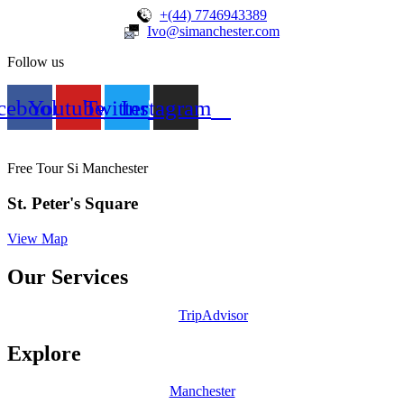
+(44) 7746943389
Ivo@simanchester.com
Follow us
cebook
Youtube
Twitter
Instagram
Free Tour Si Manchester
St. Peter's Square
View Map
Our Services
TripAdvisor
Explore
Manchester