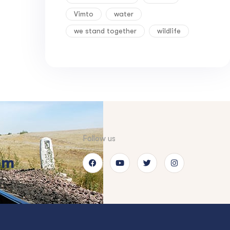
Vimto
water
we stand together
wildlife
Follow us
om