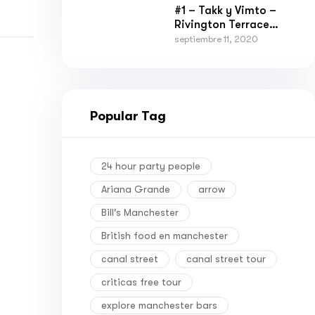
#1 – Takk y Vimto –
Rivington Terrace
Gardens y
septiembre 11, 2020
Manctopia
Popular Tag
24 hour party people
Ariana Grande
arrow
Bill's Manchester
British food en manchester
canal street
canal street tour
criticas free tour
explore manchester bars