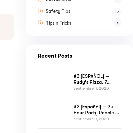
Safety Tips
5
Tips n Tricks
1
Recent Posts
#3 [ESPAÑOL] —
Rudy’s Pizza, 7
Brothers — Peak
septiembre 11, 2020
District y Platzki —
Happy Mondays
#2 [Español] — 24
Hour Party People y
Gay Village —
septiembre 11, 2020
Katherine Rios
Liverpool tours