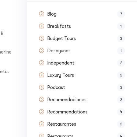
Blog
7
Breakfasts
1
 y
Budget Tours
3
Desayunos
1
herine
Independent
2
eta.
Luxury Tours
2
Podcast
3
Recomendaciones
2
Recommendations
4
Restaurantes
2
Restaurants
4