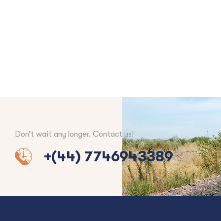
Don’t wait any longer. Contact us!
+(44) 7746943389