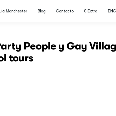
uía Manchester
Blog
Contacto
SiExtra
EN
Party People y Gay Villa
l tours