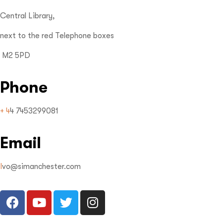
Central Library,
next to the red Telephone boxes
M2 5PD
Phone
+ 4
4 7453299081
Email
I
vo@simanchester.com