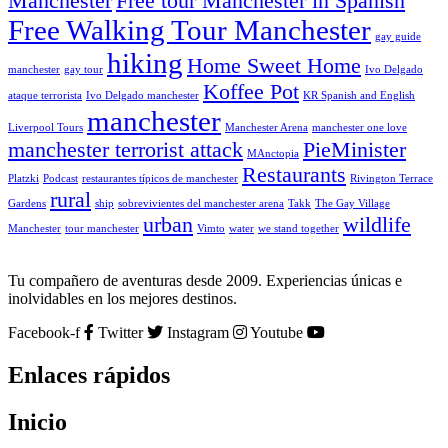
Manchester
Free tour Manchester in Spanish
Free Walking Tour Manchester
gay guide
hiking
Home Sweet Home
manchester
gay tour
Ivo Delgado
Koffee Pot
ataque terrorista
Ivo Delgado manchester
KR Spanish and English
manchester
Liverpool Tours
Manchester Arena
manchester one love
manchester terrorist attack
PieMinister
MAnctopia
Restaurants
Platzki
Podcast
restaurantes típicos de manchester
Rivington Terrace
rural
Gardens
ship
sobrevivientes del manchester arena
Takk
The Gay Village
urban
wildlife
Manchester
tour manchester
Vimto
water
we stand together
Tu compañero de aventuras desde 2009. Experiencias únicas e
inolvidables en los mejores destinos.
Facebook-f
Twitter
Instagram
Youtube
Enlaces rápidos
Inicio