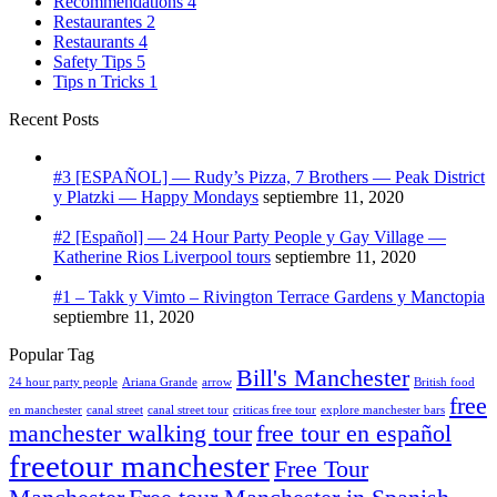
Recommendations
4
Restaurantes
2
Restaurants
4
Safety Tips
5
Tips n Tricks
1
Recent Posts
#3 [ESPAÑOL] — Rudy’s Pizza, 7 Brothers — Peak District
y Platzki — Happy Mondays
septiembre 11, 2020
#2 [Español] — 24 Hour Party People y Gay Village —
Katherine Rios Liverpool tours
septiembre 11, 2020
#1 – Takk y Vimto – Rivington Terrace Gardens y Manctopia
septiembre 11, 2020
Popular Tag
Bill's Manchester
24 hour party people
Ariana Grande
arrow
British food
free
en manchester
canal street
canal street tour
criticas free tour
explore manchester bars
manchester walking tour
free tour en español
freetour manchester
Free Tour