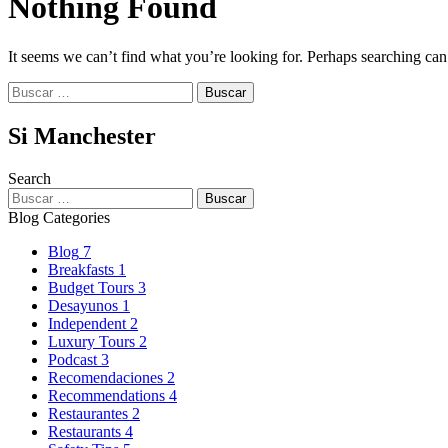
Nothing Found
It seems we can’t find what you’re looking for. Perhaps searching can
Buscar:
Si Manchester
Search
Buscar:
Blog Categories
Blog
7
Breakfasts
1
Budget Tours
3
Desayunos
1
Independent
2
Luxury Tours
2
Podcast
3
Recomendaciones
2
Recommendations
4
Restaurantes
2
Restaurants
4