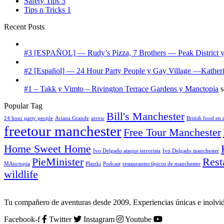
Safety Tips
5
Tips n Tricks
1
Recent Posts
#3 [ESPAÑOL] — Rudy’s Pizza, 7 Brothers — Peak District 
#2 [Español] — 24 Hour Party People y Gay Village —Katheri
#1 – Takk y Vimto – Rivington Terrace Gardens y Manctopia
s
Popular Tag
Bill's Manchester
24 hour party people
Ariana Grande
arrow
British food en
freetour manchester
Free Tour Manchester
Home Sweet Home
Ivo Delgado ataque terrorista
Ivo Delgado manchester
PieMinister
Rest
MAnctopia
Platzki
Podcast
restaurantes típicos de manchester
wildlife
Tu compañero de aventuras desde 2009. Experiencias únicas e inolvida
Facebook-f
Twitter
Instagram
Youtube