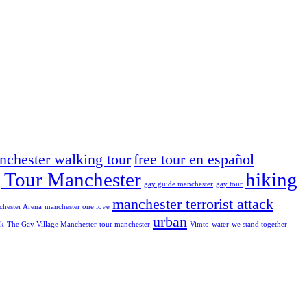
nchester walking tour
free tour en español
 Tour Manchester
hiking
gay guide manchester
gay tour
manchester terrorist attack
hester Arena
manchester one love
urban
kk
The Gay Village Manchester
tour manchester
Vimto
water
we stand together