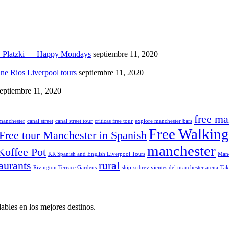
y Platzki — Happy Mondays
septiembre 11, 2020
ne Rios Liverpool tours
septiembre 11, 2020
eptiembre 11, 2020
free ma
 manchester
canal street
canal street tour
criticas free tour
explore manchester bars
Free Walking
Free tour Manchester in Spanish
manchester
Koffee Pot
KR Spanish and English Liverpool Tours
Manc
aurants
rural
Rivington Terrace Gardens
ship
sobrevivientes del manchester arena
Ta
bles en los mejores destinos.