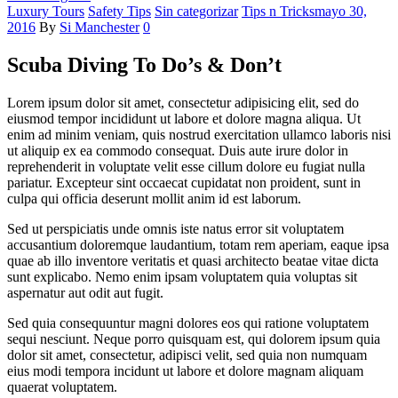
Categories
Luxury Tours
Safety Tips
Sin categorizar
Tips n Tricks
mayo 30,
2016
By
Si Manchester
0
Scuba Diving To Do’s & Don’t
Lorem ipsum dolor sit amet, consectetur adipisicing elit, sed do
eiusmod tempor incididunt ut labore et dolore magna aliqua. Ut
enim ad minim veniam, quis nostrud exercitation ullamco laboris nisi
ut aliquip ex ea commodo consequat. Duis aute irure dolor in
reprehenderit in voluptate velit esse cillum dolore eu fugiat nulla
pariatur. Excepteur sint occaecat cupidatat non proident, sunt in
culpa qui officia deserunt mollit anim id est laborum.
Sed ut perspiciatis unde omnis iste natus error sit voluptatem
accusantium doloremque laudantium, totam rem aperiam, eaque ipsa
quae ab illo inventore veritatis et quasi architecto beatae vitae dicta
sunt explicabo. Nemo enim ipsam voluptatem quia voluptas sit
aspernatur aut odit aut fugit.
Sed quia consequuntur magni dolores eos qui ratione voluptatem
sequi nesciunt. Neque porro quisquam est, qui dolorem ipsum quia
dolor sit amet, consectetur, adipisci velit, sed quia non numquam
eius modi tempora incidunt ut labore et dolore magnam aliquam
quaerat voluptatem.