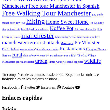
Manchester
Free tour Manchester in Spanish
Free Walking Tour Manchester
gay guide
hiking
Home Sweet Home
manchester
gay tour
Ivo Delgado
Koffee Pot
ataque terrorista
Ivo Delgado manchester
KR Spanish and English
manchester
Liverpool Tours
Manchester Arena
manchester one love
manchester terrorist attack
PieMinister
MAnctopia
Restaurants
Platzki
Podcast
restaurantes típicos de manchester
Rivington Terrace
rural
Gardens
ship
sobrevivientes del manchester arena
Takk
The Gay Village
urban
wildlife
Manchester
tour manchester
Vimto
water
we stand together
Tu compañero de aventuras desde 2009. Experiencias únicas e
inolvidables en los mejores destinos.
Facebook-f
Twitter
Instagram
Youtube
Enlaces rápidos
Inicio