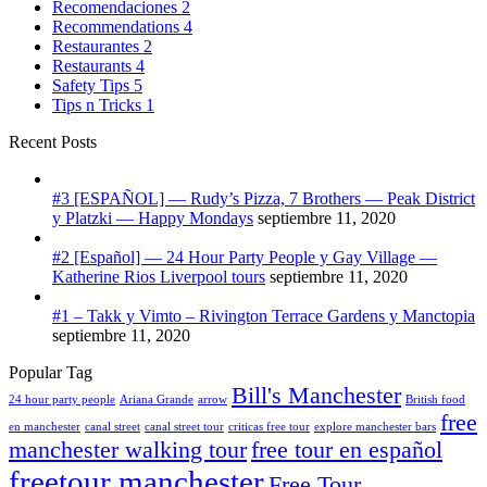
Recomendaciones
2
Recommendations
4
Restaurantes
2
Restaurants
4
Safety Tips
5
Tips n Tricks
1
Recent Posts
#3 [ESPAÑOL] — Rudy’s Pizza, 7 Brothers — Peak District
y Platzki — Happy Mondays
septiembre 11, 2020
#2 [Español] — 24 Hour Party People y Gay Village —
Katherine Rios Liverpool tours
septiembre 11, 2020
#1 – Takk y Vimto – Rivington Terrace Gardens y Manctopia
septiembre 11, 2020
Popular Tag
Bill's Manchester
24 hour party people
Ariana Grande
arrow
British food
free
en manchester
canal street
canal street tour
criticas free tour
explore manchester bars
manchester walking tour
free tour en español
freetour manchester
Free Tour