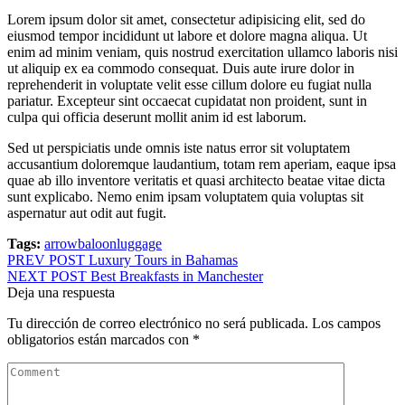
Lorem ipsum dolor sit amet, consectetur adipisicing elit, sed do
eiusmod tempor incididunt ut labore et dolore magna aliqua. Ut
enim ad minim veniam, quis nostrud exercitation ullamco laboris nisi
ut aliquip ex ea commodo consequat. Duis aute irure dolor in
reprehenderit in voluptate velit esse cillum dolore eu fugiat nulla
pariatur. Excepteur sint occaecat cupidatat non proident, sunt in
culpa qui officia deserunt mollit anim id est laborum.
Sed ut perspiciatis unde omnis iste natus error sit voluptatem
accusantium doloremque laudantium, totam rem aperiam, eaque ipsa
quae ab illo inventore veritatis et quasi architecto beatae vitae dicta
sunt explicabo. Nemo enim ipsam voluptatem quia voluptas sit
aspernatur aut odit aut fugit.
Tags:
arrow
baloon
luggage
Navegación
PREV POST
Luxury Tours in Bahamas
NEXT POST
Best Breakfasts in Manchester
de
Deja una respuesta
entradas
Tu dirección de correo electrónico no será publicada.
Los campos
obligatorios están marcados con
*