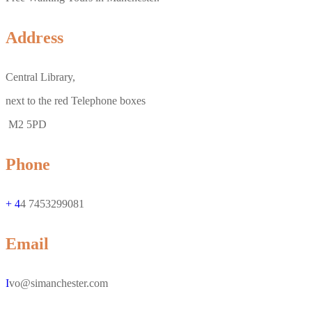
Address
Central Library,
next to the red Telephone boxes
M2 5PD
Phone
+ 4
4 7453299081
Email
I
vo@simanchester.com