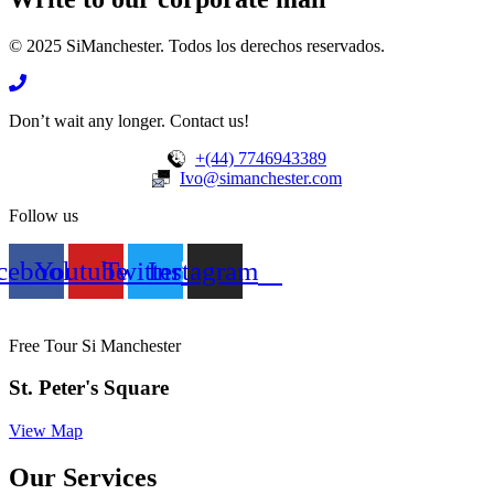
© 2025 SiManchester. Todos los derechos reservados.
Don’t wait any longer. Contact us!
+(44) 7746943389
Ivo@simanchester.com
Follow us
cebook
Youtube
Twitter
Instagram
Free Tour Si Manchester
St. Peter's Square
View Map
Our Services