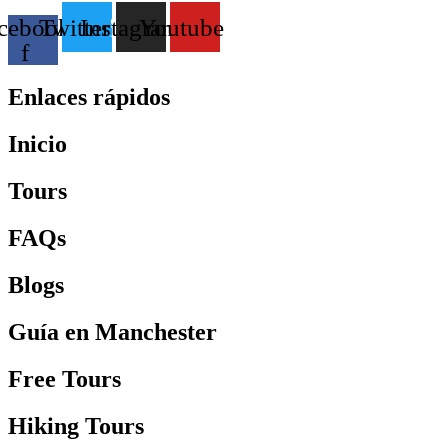
cebook-
Twitter
Instagram
Youtube
f
Enlaces rápidos
Inicio
Tours
FAQs
Blogs
Guía en Manchester
Free Tours
Hiking Tours