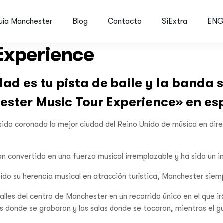
uía Manchester
Blog
Contacto
SiExtra
EN
Experience
ad es tu pista de baile y la banda 
ster Music Tour Experience»
en es
 sido coronada la mejor ciudad del Reino Unido de música en dir
han convertido en una fuerza musical irremplazable y ha sido un
do su herencia musical en atracción turística, Manchester siem
alles del centro de Manchester en un recorrido único en el que i
ios donde se grabaron y las salas donde se tocaron, mientras el g