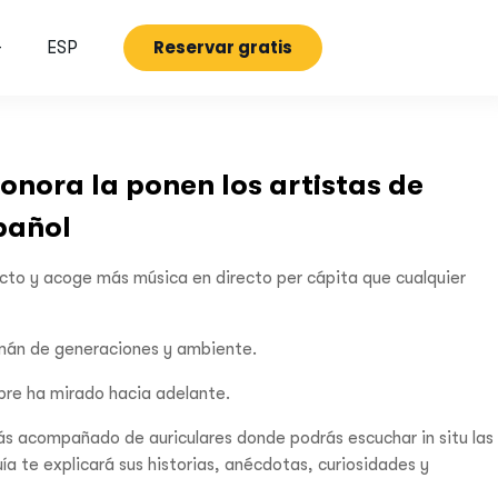
Reservar gratis
G
ESP
sonora la ponen los artistas de
pañol
ecto y acoge más música en directo per cápita que cualquier
 imán de generaciones y ambiente.
pre ha mirado hacia adelante.
rás acompañado de auriculares donde podrás escuchar in situ las
uía te explicará sus historias, anécdotas, curiosidades y