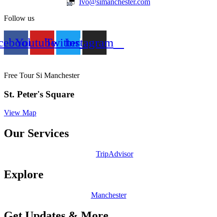
Ivo@simanchester.com
Follow us
cebook
Youtube
Twitter
Instagram
Free Tour Si Manchester
St. Peter's Square
View Map
Our Services
TripAdvisor
Explore
Manchester
Get Updates & More