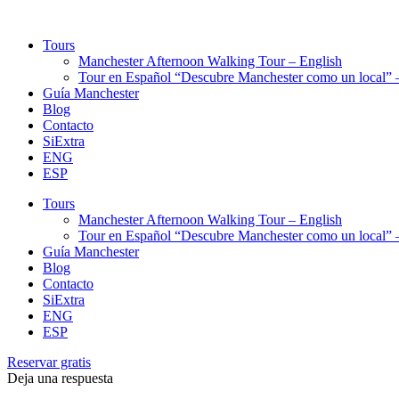
Tours
Manchester Afternoon Walking Tour – English
Tour en Español “Descubre Manchester como un local” –
Guía Manchester
Blog
Contacto
SiExtra
ENG
ESP
Tours
Manchester Afternoon Walking Tour – English
Tour en Español “Descubre Manchester como un local” –
Guía Manchester
Blog
Contacto
SiExtra
ENG
ESP
Reservar gratis
Deja una respuesta